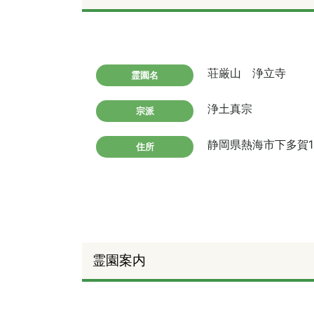
荘厳山 浄立寺
霊園名
浄土真宗
宗派
静岡県熱海市下多賀1
住所
霊園案内