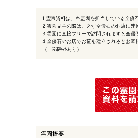
1 霊園資料は、各霊園を担当している全優
2 霊園見学の際は、必ず全優石のお店に連
3 霊園に直接フリーで訪問されますと全
4 全優石のお店でお墓を建立されるとお
（一部除外あり）
霊園概要