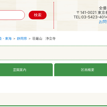
全優
〒141-0021 東
TEL:03-5423-401
お問
陸・東海
＞
静岡県
＞ 荘厳山 浄立寺
霊園案内
区画概要