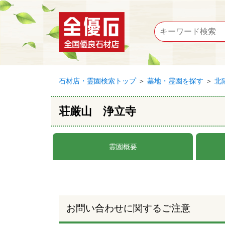
石材店・霊園検索トップ
＞
墓地・霊園を探す
＞
北
荘厳山 浄立寺
霊園概要
お問い合わせに関するご注意