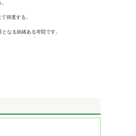
る。
にて得度する。
代目となる由緒ある寺院です。