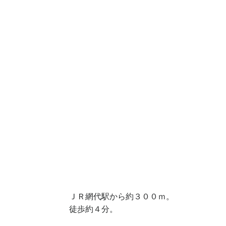
ＪＲ網代駅から約３００ｍ。
徒歩約４分。