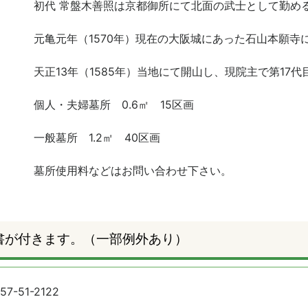
初代 常盤木善照は京都御所にて北面の武士として勤め
元亀元年（1570年）現在の大阪城にあった石山本願寺
天正13年（1585年）当地にて開山し、現院主で第17
個人・夫婦墓所 0.6㎡ 15区画
一般墓所 1.2㎡ 40区画
墓所使用料などはお問い合わせ下さい。
書が付きます。（一部例外あり）
57-51-2122