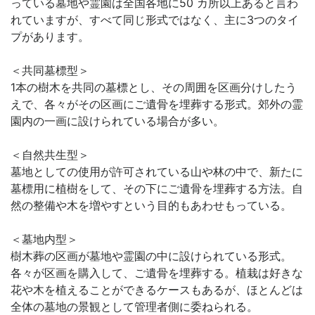
っている墓地や霊園は全国各地に50 カ所以上あると言わ
れていますが、すべて同じ形式ではなく、主に3つのタイ
プがあります。
＜共同墓標型＞
1本の樹木を共同の墓標とし、その周囲を区画分けしたう
えで、各々がその区画にご遺骨を埋葬する形式。郊外の霊
園内の一画に設けられている場合が多い。
＜自然共生型＞
墓地としての使用が許可されている山や林の中で、新たに
墓標用に植樹をして、その下にご遺骨を埋葬する方法。自
然の整備や木を増やすという目的もあわせもっている。
＜墓地内型＞
樹木葬の区画が墓地や霊園の中に設けられている形式。
各々が区画を購入して、ご遺骨を埋葬する。植栽は好きな
花や木を植えることができるケースもあるが、ほとんどは
全体の墓地の景観として管理者側に委ねられる。