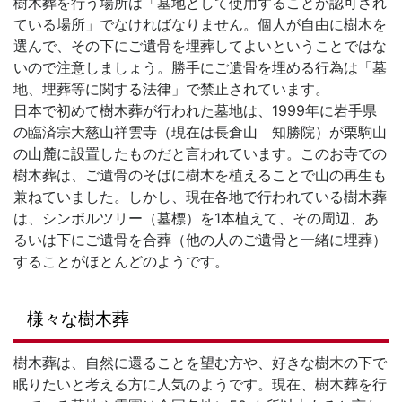
樹木葬を行う場所は「墓地として使用することが認可され
ている場所」でなければなりません。個人が自由に樹木を
選んで、その下にご遺骨を埋葬してよいということではな
いので注意しましょう。勝手にご遺骨を埋める行為は「墓
地、埋葬等に関する法律」で禁止されています。
日本で初めて樹木葬が行われた墓地は、1999年に岩手県
の臨済宗大慈山祥雲寺（現在は長倉山 知勝院）が栗駒山
の山麓に設置したものだと言われています。このお寺での
樹木葬は、ご遺骨のそばに樹木を植えることで山の再生も
兼ねていました。しかし、現在各地で行われている樹木葬
は、シンボルツリー（墓標）を1本植えて、その周辺、あ
るいは下にご遺骨を合葬（他の人のご遺骨と一緒に埋葬）
することがほとんどのようです。
様々な樹木葬
樹木葬は、自然に還ることを望む方や、好きな樹木の下で
眠りたいと考える方に人気のようです。現在、樹木葬を行