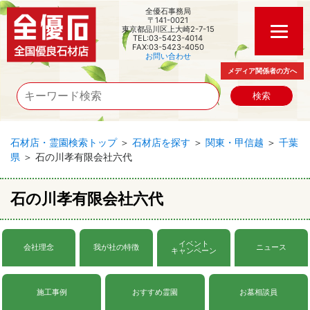
全優石事務局
〒141-0021
東京都品川区上大崎2-7-15
TEL:03-5423-4014
FAX:03-5423-4050
お問い合わせ
メディア関係者の方へ
石材店・霊園検索トップ
＞
石材店を探す
＞
関東・甲信越
＞
千葉
県
＞ 石の川孝有限会社六代
石の川孝有限会社六代
イベント
会社理念
我が社の特徴
ニュース
キャンペーン
施工事例
おすすめ霊園
お墓相談員