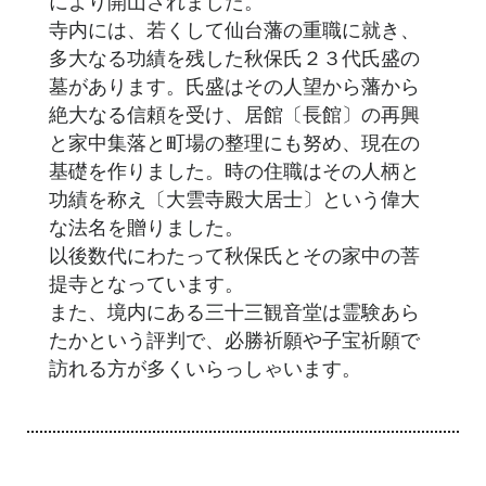
により開山されました。
寺内には、若くして仙台藩の重職に就き、
多大なる功績を残した秋保氏２３代氏盛の
墓があります。氏盛はその人望から藩から
絶大なる信頼を受け、居館〔長館〕の再興
と家中集落と町場の整理にも努め、現在の
基礎を作りました。時の住職はその人柄と
功績を称え〔大雲寺殿大居士〕という偉大
な法名を贈りました。
以後数代にわたって秋保氏とその家中の菩
提寺となっています。
また、境内にある三十三観音堂は霊験あら
たかという評判で、必勝祈願や子宝祈願で
訪れる方が多くいらっしゃいます。