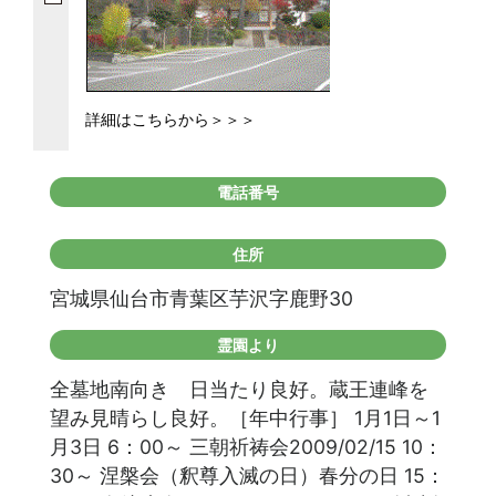
詳細はこちらから＞＞＞
電話番号
住所
宮城県仙台市青葉区芋沢字鹿野30
霊園より
全墓地南向き 日当たり良好。蔵王連峰を
望み見晴らし良好。［年中行事］ 1月1日～1
月3日 6：00～ 三朝祈祷会2009/02/15 10：
30～ 涅槃会（釈尊入滅の日）春分の日 15：