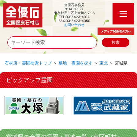
全優石事務局
〒141-0021
東京都品川区上大崎2-7-15
TEL:03-5423-4014
FAX:03-5423-4050
お問い合わせ
メディア関係者の方へ
石材店・霊園検索トップ
＞
墓地・霊園を探す
＞
東北
＞ 宮城県
ピックアップ霊園
宮城県の全国の霊園・墓地一覧（市区町村）