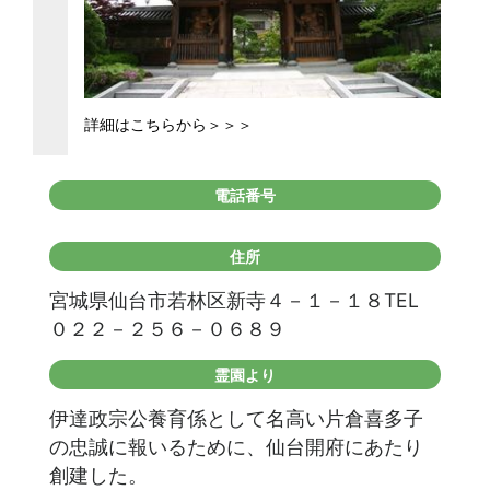
詳細はこちらから＞＞＞
電話番号
住所
宮城県仙台市若林区新寺４－１－１８TEL
０２２－２５６－０６８９
霊園より
伊達政宗公養育係として名高い片倉喜多子
の忠誠に報いるために、仙台開府にあたり
創建した。