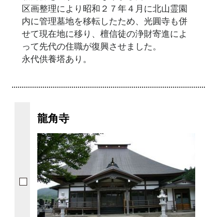
区画整理により昭和２７年４月に北山霊園
内に管理墓地を移転したため、光圓寺も併
せて現在地に移り、檀信徒の浄財寄進によ
って先代の住職が復興させました。
永代供養塔あり。
龍角寺