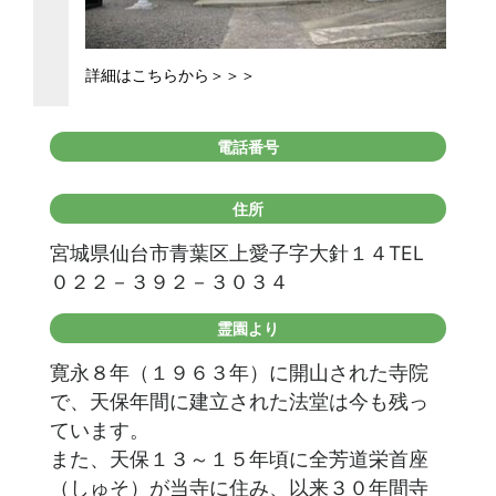
詳細はこちらから＞＞＞
電話番号
住所
宮城県仙台市青葉区上愛子字大針１４TEL
０２２－３９２－３０３４
霊園より
寛永８年（１９６３年）に開山された寺院
で、天保年間に建立された法堂は今も残っ
ています。
また、天保１３～１５年頃に全芳道栄首座
（しゅそ）が当寺に住み、以来３０年間寺