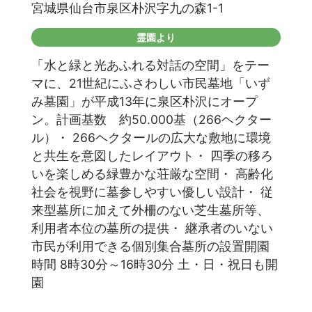
宮城県仙台市泉区朴沢字九の森1-1
霊園より
「水と緑と光あふれる対話の空間」をテー
マに、21世紀にふさわしい市民墓地「いず
み墓園」が平成13年に泉区朴沢にオープ
ン。計画基数 約50.000基（266ヘクター
ル）・ 266ヘクタールの広大な敷地に環境
と共生を意図したレイアウト・ 四季の移ろ
いを楽しめる緑豊かな荘厳な空間・ 高齢化
社会を視野に墓参しやすい優しい設計・ 従
来型墓所に加えて外柵のない芝生墓所等、
利用者本位の墓所の提供・ 継承者のいない
市民が利用できる個別集合墓所の設置開園
時間 8時30分～16時30分 土・日・祝日も開
園