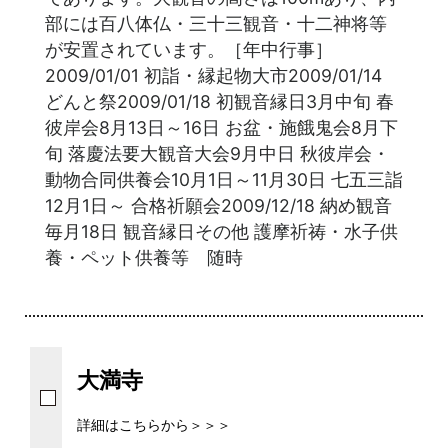
部には百八体仏・三十三観音・十二神将等
が安置されています。［年中行事］
2009/01/01 初詣・縁起物大市2009/01/14
どんと祭2009/01/18 初観音縁日3月中旬 春
彼岸会8月13日～16日 お盆・施餓鬼会8月下
旬 落慶法要大観音大会9月中日 秋彼岸会・
動物合同供養会10月1日～11月30日 七五三詣
12月1日～ 合格祈願会2009/12/18 納め観音
毎月18日 観音縁日その他 護摩祈祷・水子供
養・ペット供養等 随時
大満寺
詳細はこちらから＞＞＞