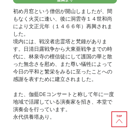
初め月窓という僧侶が開山しましたが、間
もなく火災に逢い、後に洞雲寺１４世和尚
により文正元年（１４６６年）再興されま
した。
境内には、戦没者忠霊塔と梵鐘がありま
す。日清日露戦争から大東亜戦争までの時
代に、林泉寺の檀信徒にして護国の華と散
った無念さを慰め、また尊い犠牲によって
今日の平和と繁栄をみるに至ったことへの
感謝を表すために建立されました。
また、伽藍DEコンサートと称して年に一度
地域で活躍している演奏家を招き、本堂で
演奏会を行っています。
永代供養塔あり。