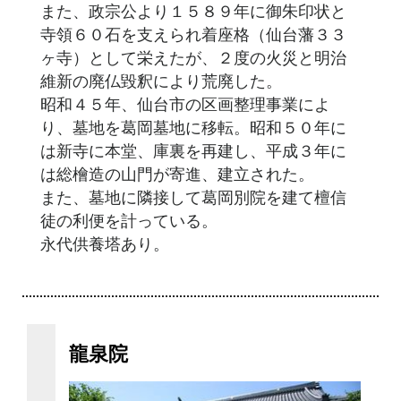
また、政宗公より１５８９年に御朱印状と
寺領６０石を支えられ着座格（仙台藩３３
ヶ寺）として栄えたが、２度の火災と明治
維新の廃仏毀釈により荒廃した。
昭和４５年、仙台市の区画整理事業によ
り、墓地を葛岡墓地に移転。昭和５０年に
は新寺に本堂、庫裏を再建し、平成３年に
は総檜造の山門が寄進、建立された。
また、墓地に隣接して葛岡別院を建て檀信
徒の利便を計っている。
永代供養塔あり。
龍泉院