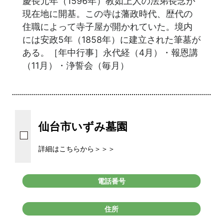
慶長元年（1596年）教如上人の法弟長念が
現在地に開基。この寺は藩政時代、歴代の
住職によって寺子屋が開かれていた。境内
には安政5年（1858年）に建立された筆墓が
ある。［年中行事］永代経（4月）・報恩講
（11月）・浄誓会（毎月）
仙台市いずみ墓園
詳細はこちらから＞＞＞
電話番号
住所