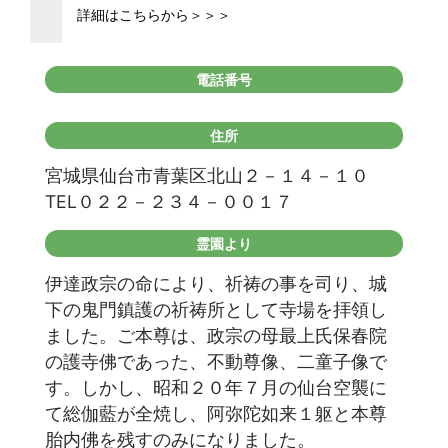
詳細はこちらから＞＞＞
電話番号
住所
宮城県仙台市青葉区北山２－１４－１０
TEL０２２－２３４－００１７
霊園より
伊達政宗の命により、祈祷の事を司り、城
下の鬼門鎮護の祈祷所として寺場を拝領し
ました。ご本尊は、政宗の母最上氏保春院
の護寺佛であった、不動尊像、二童子像で
す。しかし、昭和２０年７月の仙台空襲に
て総伽藍が全焼し、阿弥陀如来１躯と本尊
胎内佛を残すのみになりました。