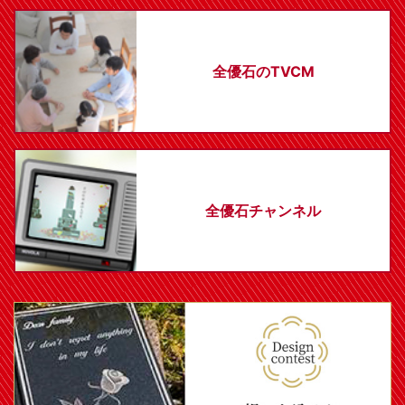
全優石のTVCM
全優石チャンネル