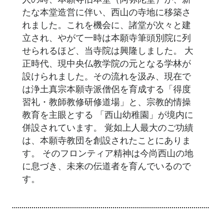
たな本堂造営に伴い、西山の寺地に移築さ
れました。これを機会に、諸堂が次々と建
立され、やがて一時は本願寺筆頭別院に列
せられるほど、当寺院は興隆しました。 大
正時代、現中央仏教学院の元となる学林が
設けられました。その流れを汲み、現在で
は浄土真宗本願寺派僧侶を育成する「得度
習礼・教師教修研修道場」と、宗教的情操
教育を主眼とする 「西山幼稚園」が境内に
併設されています。 覚如上人最大のご功績
は、本願寺教団を創設されたことにありま
す。 そのフロンティア精神は今尚西山の地
に息づき、未来の伝道者を育んでいるので
す。