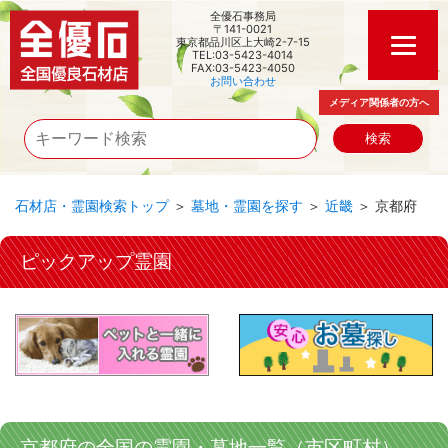
全優石事務局
〒141-0021
東京都品川区上大崎2-7-15
TEL:03-5423-4014
FAX:03-5423-4050
お問い合わせ
メディア関係者の方へ
石材店・霊園検索トップ
＞
墓地・霊園を探す
＞
近畿
＞ 京都府
ピックアップ霊園
京都府の全国の霊園・墓地一覧（市区町村）