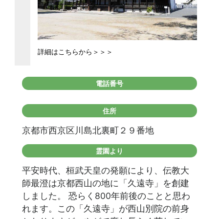
詳細はこちらから＞＞＞
電話番号
住所
京都市西京区川島北裏町２９番地
霊園より
平安時代、桓武天皇の発願により、伝教大
師最澄は京都西山の地に「久遠寺」を創建
しました。 恐らく800年前後のことと思わ
れます。この「久遠寺」が西山別院の前身