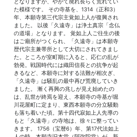
となりますが、やがて廃れ長らく荒れてい
た模様です。 その寺基を、1314（正和3）
年、本願寺第三代宗主覚如上人が復興され
ました。 以後「久遠寺」は浄土真宗「念仏
の道場」となります。 覚如上人ご往生の後
はご廟所がつくられ、「久遠寺」は本願寺
歴代宗主兼帯所として大切にされてきまし
た。ところが室町期に入ると、応仁の乱が
勃発。戦国時代には織田信長との抗争が起
きるなど、本願寺に対する法難が相次ぎ、
「久遠寺」は騒乱の最中再び荒廃していき
ました。 漸く再興の兆しが見え始めたの
は、乱世が終焉を迎え、本願寺の寺基が堀
川花屋町に定まり、東西本願寺の分立騒動
も落ち着いた頃。第十四代寂如上人先導の
もと「久遠寺」の寺地は、徐々に整ってい
きます。 1756（宝暦6）年、第17代法如上
人の時、本願寺旧本堂（阿弥陀堂）が、新