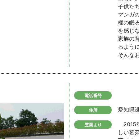
子供た
マンガ
様の眠
を感じ
家族の
るよう
そんな
電話番号
愛知県
住所
201
霊園より
しい墓