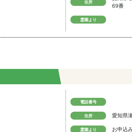
住所
69番
霊園より
電話番号
愛知県瀬
住所
お申込
霊園より