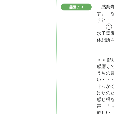
感應寺
霊園より
す。 
すと・
① 
水子霊
休憩所
＜＜ 願
感應寺
うちの
い・・
せっか
けたの
感じ得
声」「
欲しい