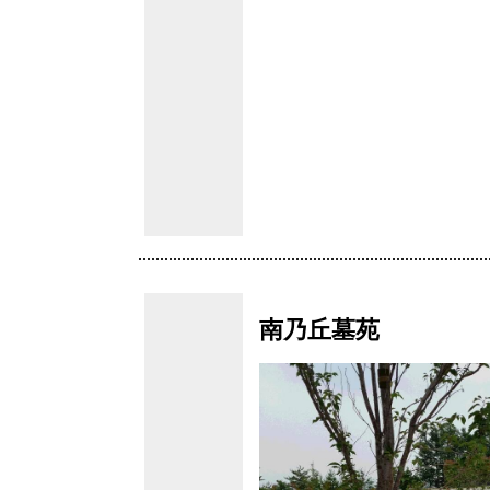
南乃丘墓苑