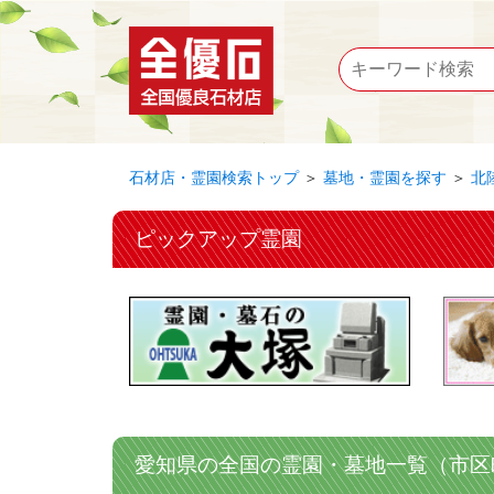
石材店・霊園検索トップ
＞
墓地・霊園を探す
＞
北
ピックアップ霊園
愛知県の全国の霊園・墓地一覧（市区