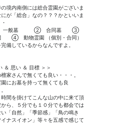
の境内南側には総合霊園がございま
なにが「総合」なの？？？かといいま
・・
一般墓 ② 合同墓 ③
園 ④ 動物霊園 （個別・合同）
を完備しているからなんですよ。
い ＆ 思い ＆ 目標 ＞＞
の檀家さんで無くても良い・・・。
霊園にお墓を持って無くても良
・。
く時間を掛けてこんな山の中に来て頂
だから、５分でも１０分でも都会では
ない「自然」「季節感」「鳥の鳴き
マイナスイオン」等々を五感で感じて
。