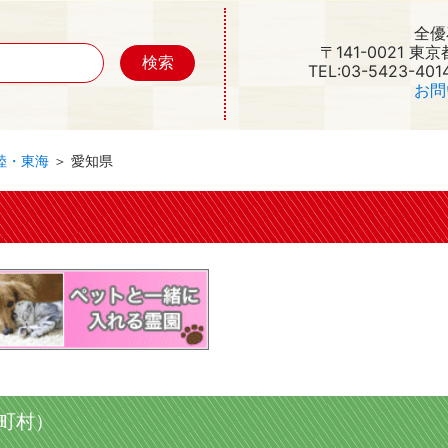
全優
〒141-0021 東
TEL:03-5423-401
お問
陸・東海
＞ 愛知県
町村）