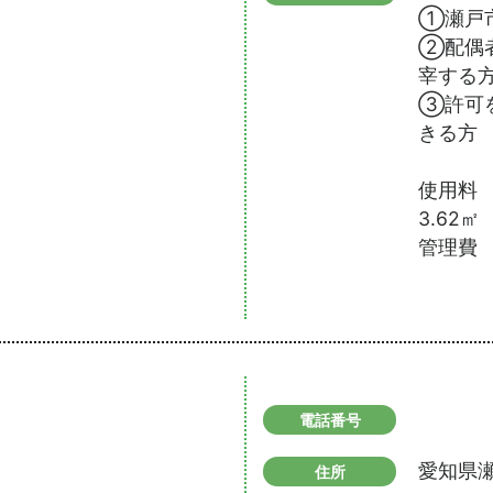
①瀬戸
②配偶
宰する
③許可
きる方
使用料
3.62㎡
管理費 
電話番号
愛知県瀬
住所