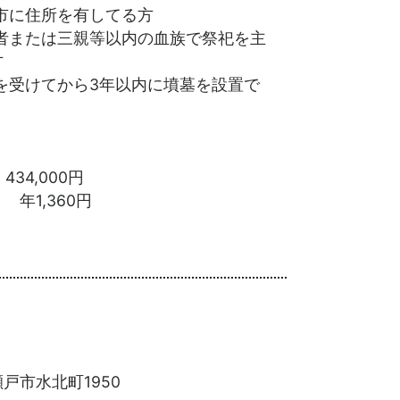
市に住所を有してる方
者または三親等以内の血族で祭祀を主
方
を受けてから3年以内に墳墓を設置で
 434,000円
年1,360円
戸市水北町1950