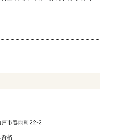
戸市春雨町22-2
み資格