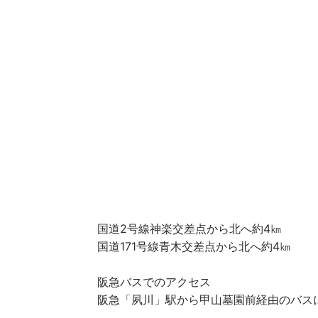
国道2号線神楽交差点から北へ約4㎞
国道171号線青木交差点から北へ約4㎞
阪急バスでのアクセス
阪急「夙川」駅から甲山墓園前経由のバス