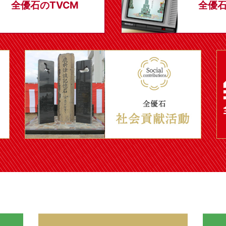
全優石のTVCM
全優