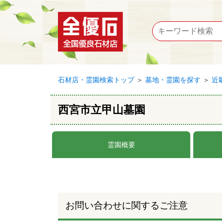
石材店・霊園検索トップ
＞
墓地・霊園を探す
＞
近
西宮市立甲山墓園
霊園概要
お問い合わせに関するご注意