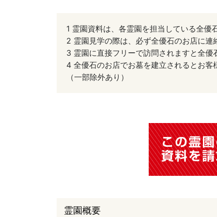
1 霊園資料は、各霊園を担当している全優
2 霊園見学の際は、必ず全優石のお店に連
3 霊園に直接フリーで訪問されますと全
4 全優石のお店でお墓を建立されるとお
（一部除外あり）
霊園概要