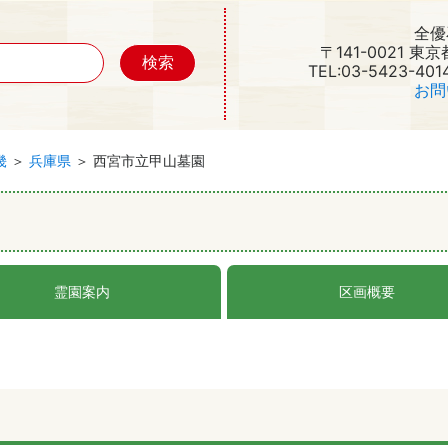
全優
〒141-0021 東
TEL:03-5423-401
お問
畿
＞
兵庫県
＞ 西宮市立甲山墓園
霊園案内
区画概要